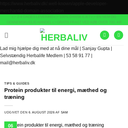
https://www.herbaliv.dk/.well-known/apple-developer-
Fortsæt
merchantid-domain-association
👉 2-4 DAGES LEVERING
👉 100% DANSK EJET 👉 EN NEM OG
til
GENNEMSKUELIG HANDEL 👉GRATIS FRAGT VED KØB OVER 700,-KR
indhold
Lad mig hjælpe dig med at nå dine mål | Sanjay Gupta |
Selvstændig Herbalife Medlem | 53 58 91 77 |
mail@herbaliv.dk
TIPS & GUIDES
Protein produkter til energi, mæthed og
træning
UDGIVET DEN
6. AUGUST 2026
AF
SAM
06