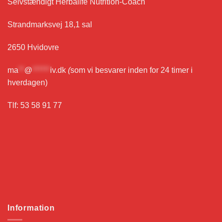
Selvstændigt Herbalife Nutrition-Coach
Strandmarksvej 18,1 sal
2650 Hvidovre
ma
**
@
******
iv.dk
(
som vi besvarer inden for 24 timer i
hverdagen)
Tlf: 53 58 91 77
Information