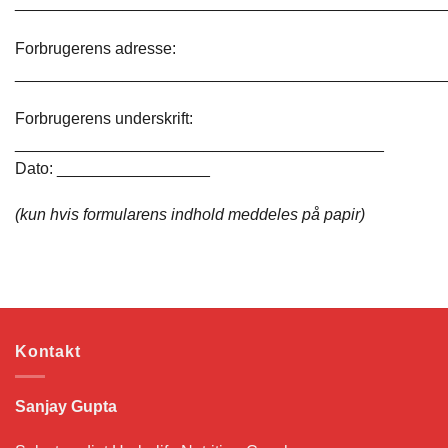
________________________________________________
Forbrugerens adresse:
________________________________________________
Forbrugerens underskrift:
_________________________________________
Dato: _________________
(kun hvis formularens indhold meddeles på papir)
Kontakt
Sanjay Gupta