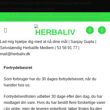
https://www.herbaliv.dk/.well-known/apple-developer-
Fortsæt
merchantid-domain-association
👉 2-4 DAGES LEVERING
👉 100% DANSK EJET 👉 EN NEM OG
til
GENNEMSKUELIG HANDEL 👉GRATIS FRAGT VED KØB OVER 700,-KR
indhold
Lad mig hjælpe dig med at nå dine mål | Sanjay Gupta |
Selvstændig Herbalife Medlem | 53 58 91 77 |
mail@herbaliv.dk
Fortrydelsesret
Som forbruger har du 30 dages fortrydelsesret, når du
handler hos os.
Fortrydelsesfristen udløber 30 dage efter den dag, du har
modtaget din vare. Hvis du har bestilt flere forskellige varer
i én ordre, men de leveres enkeltvist, løber fristen fra den