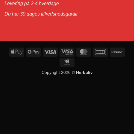
Levering på 2-4 hverdage
Du har 30 dages tilfredshedsgarati
Apple
Google
Visa
Visa
MasterCard
DanKort
Klarn
Pay
Pay
Electron
Google
Wallet
Copyright 2026 ©
Herbaliv