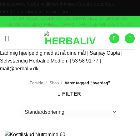
https://www.herbaliv.dk/.well-known/apple-developer-
Fortsæt
merchantid-domain-association
👉 2-4 DAGES LEVERING
👉 100% DANSK EJET 👉 EN NEM OG
til
GENNEMSKUELIG HANDEL 👉GRATIS FRAGT VED KØB OVER 700,-KR
indhold
Lad mig hjælpe dig med at nå dine mål | Sanjay Gupta |
Selvstændig Herbalife Medlem | 53 58 91 77 |
mail@herbaliv.dk
Forside
/
Shop
/
Varer tagged “hverdag”
FILTER