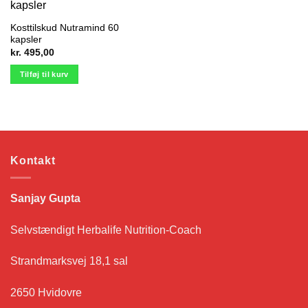
Kosttilskud Nutramind 60
kapsler
kr.
495,00
Tilføj til kurv
Kontakt
Sanjay Gupta
Selvstændigt Herbalife Nutrition-Coach
Strandmarksvej 18,1 sal
2650 Hvidovre