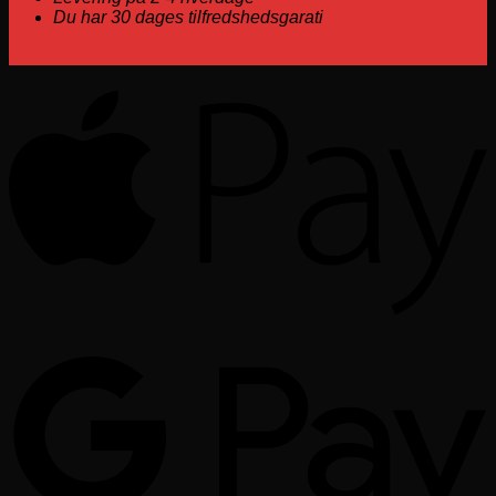
Du har 30 dages tilfredshedsgarati
A
G