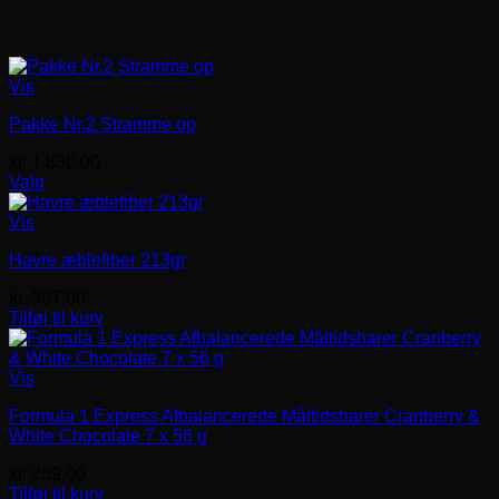
Relaterede varer
Vis
Pakke Nr.2 Stramme op
kr.
1.830,00
Valg
Vis
Havre æblefiber 213gr
kr.
367,00
Tilføj til kurv
Vis
Formula 1 Express Afbalancerede Måltidsbarer Cranberry &
White Chocolate 7 x 56 g
kr.
259,00
Tilføj til kurv