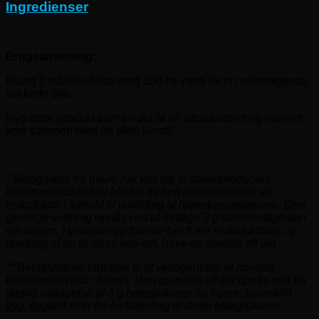
Ingredienser
Brugsanvisning:
Bland 2 måleskefulde med 250 ml vand for en velsmagende
sukkerfri drik.
Nyd dette produkt som en del af en afbalanceret og varieret
kost sammen med en aktiv livsstil.
* Betaglukan fra havre har vist sig at sænke/reducere
kolesterolindholdet i blodet. Et højt kolesteroltal er en
risikofaktor i forhold til udvikling af hjertekarsygdomme. Den
gavnlige virkning opnås ved at indtage 3 g havrebetaglukan
om dagen. Hjertekarsygdomme har fl ere risikofaktorer, og
ændring af en af disse kan evt. have en gavnlig eff ekt.
** Betaglukaner bidrager til at vedligeholde et normalt
kolesterolniveau i blodet. Den gavnlige eff ekt opnås ved en
daglig indtagelse af 3 g betaglukaner fra havre, havreklid,
byg, bygklid eller fra en blanding af disse betaglukaner.