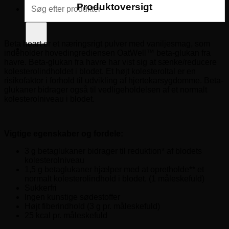
Søg
Produktoversigt
efter:
Beta heart er et næringsrigt pulver med vaniljesmag, som
indeholder hovedingrediensen OatWell™ beta-glukan fra
havre. Beta-glukan fra havre har vist sig at sænke/reducere
kolesterolindholdet i blodet. Et højt kolesteroltal er en
risikofaktor i forhold til udvikling af hjertekarsygdomme. Beta-
glukaner bidrager også til vedligeholdelsen af et normalt
kolesterolniveau i blodet.
Vigtige egenskaber og fordele:
3 g betaglukaner bidrager til reduktion* af blodets
kolesterolniveau
1,5 g betaglukaner hjælper med at opretholde** et
normalt kolesterolindhold i blodet. (1 måleskefuld)
Sukkerfri
Ingen kunstige sødestoffer
Højt fiberindhold (3 g pr. måleskefuld)
25 kcal pr. måleskefuld