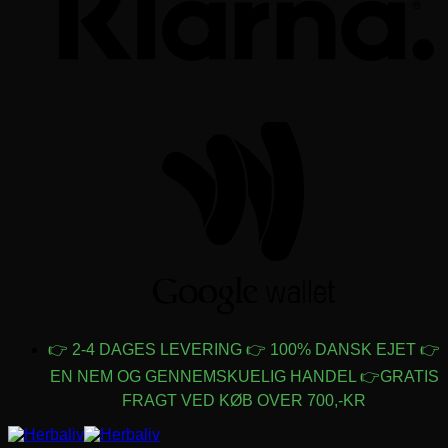
G
W
👉 2-4 DAGES LEVERING
👉 100% DANSK EJET 👉
EN NEM OG GENNEMSKUELIG HANDEL 👉GRATIS
FRAGT VED KØB OVER 700,-KR