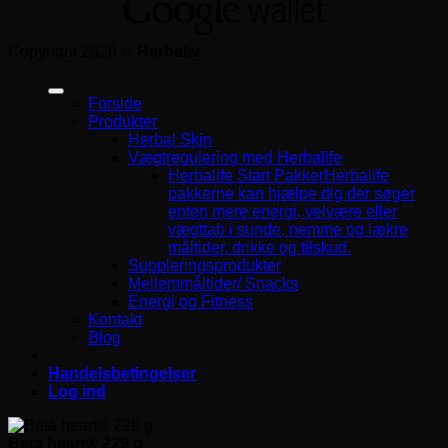
Copyright 2026 ©
Herbaliv
Forside
Produkter
Herbal Skin
Vægtregulering med Herbalife
Herbalife Start Pakker
Herbalife
pakkerne kan hjælpe dig der søger
enten mere energi, velvære eller
vægttab i sunde, nemme og lækre
måltider, drikke og tilskud.
Suppleringsprodukter
Mellemmåltider/ Snacks
Energi og Fitness
Kontakt
Blog
Handelsbetingelser
Log ind
Beta heart® 229 g