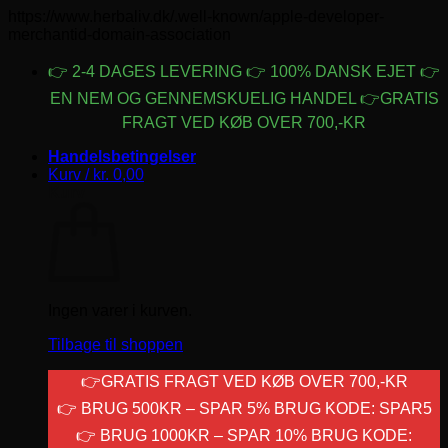
https://www.herbaliv.dk/.well-known/apple-developer-
Fortsæt
merchantid-domain-association
til
indhold
👉 2-4 DAGES LEVERING
👉 100% DANSK EJET 👉
EN NEM OG GENNEMSKUELIG HANDEL 👉GRATIS
FRAGT VED KØB OVER 700,-KR
Handelsbetingelser
Kurv /
kr.
0,00
Kurv
Ingen varer i kurven.
Tilbage til shoppen
👉GRATIS FRAGT VED KØB OVER 700,-KR
👉 BRUG 500KR – SPAR 5% BRUG KODE: SPAR5
👉 BRUG 1000KR – SPAR 10% BRUG KODE: