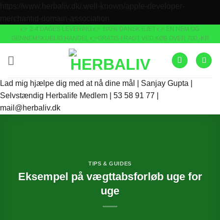
https://www.herbaliv.dk/.well-known/apple-developer-
Fortsæt
merchantid-domain-association
👉 2-4 DAGES LEVERING
👉 100% DANSK EJET 👉 EN NEM OG
til
GENNEMSKUELIG HANDEL 👉GRATIS FRAGT VED KØB OVER 700,-KR
indhold
Lad mig hjælpe dig med at nå dine mål | Sanjay Gupta |
Selvstændig Herbalife Medlem | 53 58 91 77 |
mail@herbaliv.dk
TIPS & GUIDES
Eksempel på vægttabsforløb uge for
uge