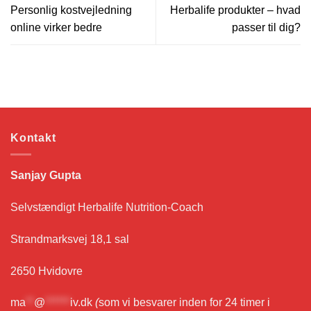
Personlig kostvejledning
Herbalife produkter – hvad
online virker bedre
passer til dig?
Kontakt
Sanjay Gupta
Selvstændigt Herbalife Nutrition-Coach
Strandmarksvej 18,1 sal
2650 Hvidovre
ma
**
@
******
iv.dk
(
som vi besvarer inden for 24 timer i