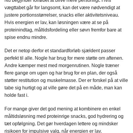
Nu begynder forløbet at blive mere personligt. Hvis
vægttabet går for langsomt, kan det være nødvendigt at
justere portionsstørrelser, snacks eller aktivitetsniveau.
Hvis energien er lav, kan løsningen være at se på
proteinindtag, måltidsfordeling eller søvn fremfor bare at
spise endnu mindre.
Det er netop derfor et standardforløb sjældent passer
perfekt til alle. Nogle har brug for mere støtte om aftenen.
Andre kæmper mest med morgenrutinen. Nogle træner
flere gange om ugen og har brug for en plan, der også
støtter restitution og muskelmasse. Der er forskel på at ville
tabe sig hurtigt og at ville gøre det på en måde, man kan
holde fast i.
For mange giver det god mening at kombinere en enkel
måltidsløsning med proteinrige snacks, god hydrering og
tæt opfølgning. Det gør hverdagen lettere og mindsker
risikoen for impulsive valg, når energien er lav.