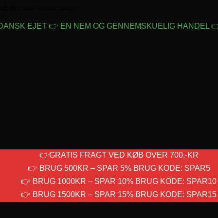
Fortsæt
tid-domain-association
til
indhold
 DANSK EJET 👉 EN NEM OG GENNEMSKUELIG HANDEL 👉
👉GRATIS FRAGT VED KØB OVER 700,-KR
👉 BRUG 500KR – SPAR 5% BRUG KODE: SPAR5
👉 BRUG 1000KR – SPAR 10% BRUG KODE: SPAR10
👉 BRUG 1500KR – SPAR 15% BRUG KODE: SPAR15