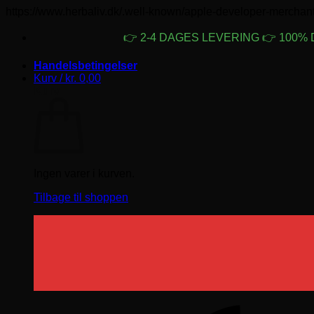
https://www.herbaliv.dk/.well-known/apple-developer-merchan
👉 2-4 DAGES LEVERING
👉 100%
Handelsbetingelser
Kurv /
kr.
0,00
Kurv
Ingen varer i kurven.
Tilbage til shoppen