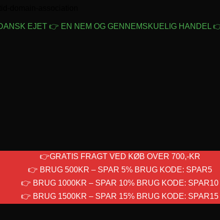
Fortsæt
tid-domain-association
til
indhold
 DANSK EJET 👉 EN NEM OG GENNEMSKUELIG HANDEL 👉
👉GRATIS FRAGT VED KØB OVER 700,-KR
👉 BRUG 500KR – SPAR 5% BRUG KODE: SPAR5
👉 BRUG 1000KR – SPAR 10% BRUG KODE: SPAR10
👉 BRUG 1500KR – SPAR 15% BRUG KODE: SPAR15