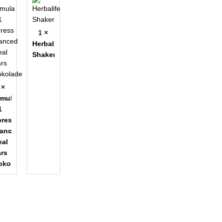
1 ×
Herbalife
Shaker
 ×
rmula
1
press
lanced
al
rs
okolade