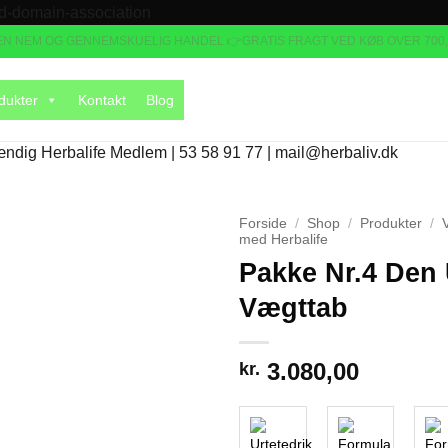
Fortsæt
id-domain-association
til
 EN NEM OG GENNEMSKUELIG HANDEL 👉GRATIS FRAGT VED KØB OVER 700,
indhold
dukter
Kontakt
Blog
ændig Herbalife Medlem | 53 58 91 77 | mail@herbaliv.dk
Forside
/
Shop
/
Produkter
/
med Herbalife
Pakke Nr.4 Den 
Vægttab
3.080,00
kr.