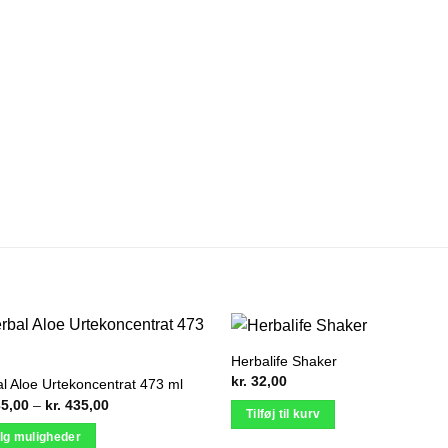
Herbalife Shaker
kr.
32,00
l Aloe Urtekoncentrat 473 ml
Prisinterval:
5,00
–
kr.
435,00
Tilføj til kurv
kr. 435,00
til
lg muligheder
kr. 435,00