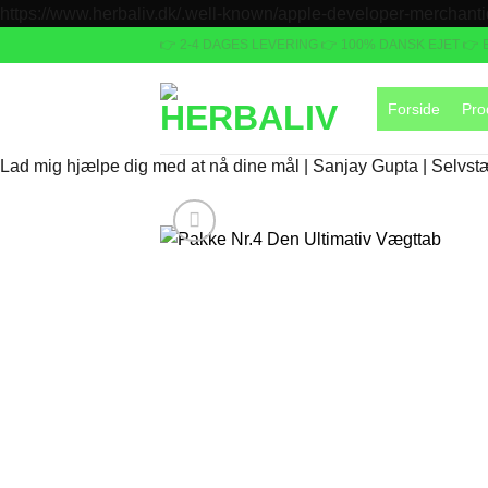
https://www.herbaliv.dk/.well-known/apple-developer-merchant
👉 2-4 DAGES LEVERING
👉 100% DANSK EJET 👉
Forside
Pro
Lad mig hjælpe dig med at nå dine mål | Sanjay Gupta | Selvst