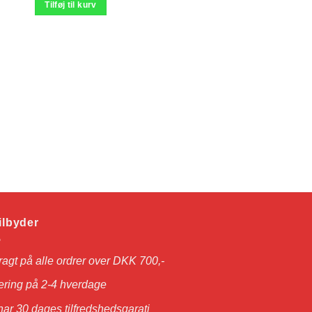
Tilføj til kurv
Xtra-Cal® 90 tablette
kr.
195,00
Tilføj til kurv
tilbyder
fragt på alle ordrer over DKK 700,-
ering på 2-4 hverdage
ar 30 dages tilfredshedsgarati