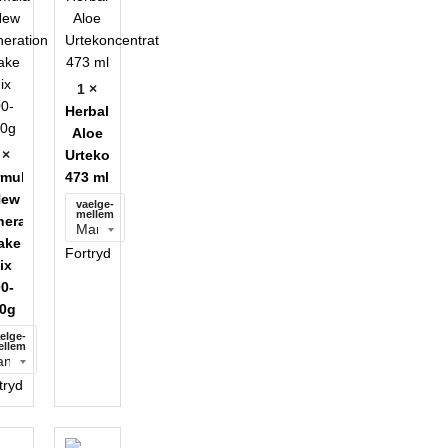
1 ×
Herbal
Aloe
 ×
Urtekoncentrat
rmula
473 ml
New
vaelge-
mellem
eration
ake
Fortryd
ix
0-
0g
elge-
ellem
tryd