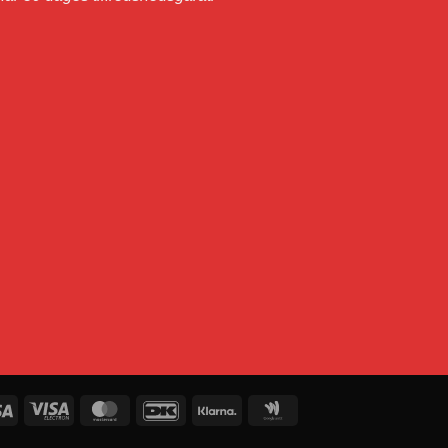
e
Visa
Visa
MasterCard
DanKort
Klarna
Google
Electron
Wallet