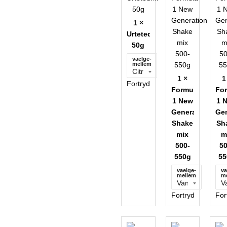
1 ×
Urtetedrik
50g
vaelge-
mellem
1 ×
1
Fortryd
Formula
Fo
1 New
1 
Generation
Gen
Shake
Sh
mix
m
500-
50
550g
55
vaelge-
va
mellem
m
Fortryd
For