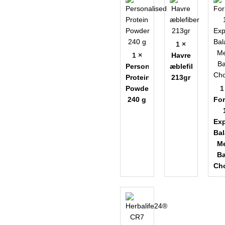
1 ×
1 ×
Havre
Personalised
æblefiber
Protein
213gr
Powder
1
240 g
Fo
Ex
Ba
Me
Ba
Ch