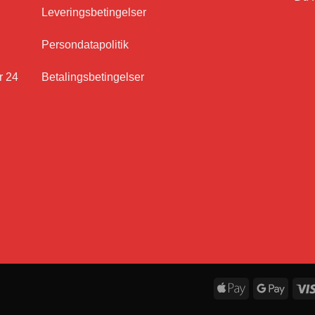
Leveringsbetingelser
Persondatapolitik
r 24
Betalingsbetingelser
Apple
Googl
Pay
Pay