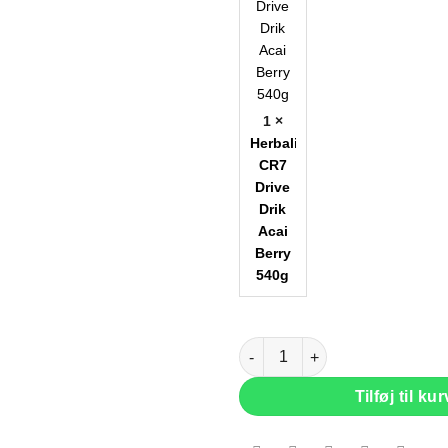
1 ×
Herbalife24®
CR7
Drive
Drik
Acai
Berry
540g
Pakke Nr.4 Den Ultimativ Vægtt
Tilføj til kur