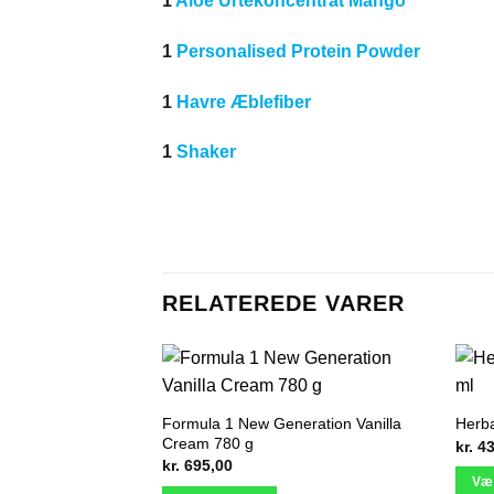
1
Aloe Urtekoncentrat Mango
1
Personalised Protein Powder
1
Havre Æblefiber
1
Shaker
RELATEREDE VARER
Formula 1 New Generation Vanilla
Herba
Cream 780 g
kr.
43
kr.
695,00
Væ