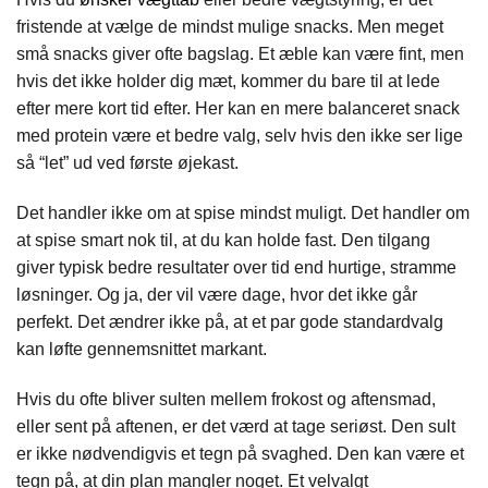
fristende at vælge de mindst mulige snacks. Men meget
små snacks giver ofte bagslag. Et æble kan være fint, men
hvis det ikke holder dig mæt, kommer du bare til at lede
efter mere kort tid efter. Her kan en mere balanceret snack
med protein være et bedre valg, selv hvis den ikke ser lige
så “let” ud ved første øjekast.
Det handler ikke om at spise mindst muligt. Det handler om
at spise smart nok til, at du kan holde fast. Den tilgang
giver typisk bedre resultater over tid end hurtige, stramme
løsninger. Og ja, der vil være dage, hvor det ikke går
perfekt. Det ændrer ikke på, at et par gode standardvalg
kan løfte gennemsnittet markant.
Hvis du ofte bliver sulten mellem frokost og aftensmad,
eller sent på aftenen, er det værd at tage seriøst. Den sult
er ikke nødvendigvis et tegn på svaghed. Den kan være et
tegn på, at din plan mangler noget. Et velvalgt