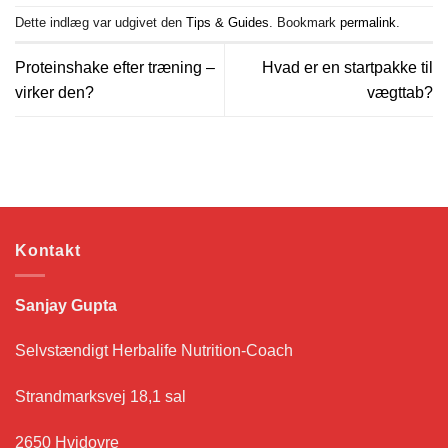
Dette indlæg var udgivet den
Tips & Guides
. Bookmark
permalink
.
Proteinshake efter træning –
Hvad er en startpakke til
virker den?
vægttab?
Kontakt
Sanjay Gupta
Selvstændigt Herbalife Nutrition-Coach
Strandmarksvej 18,1 sal
2650 Hvidovre