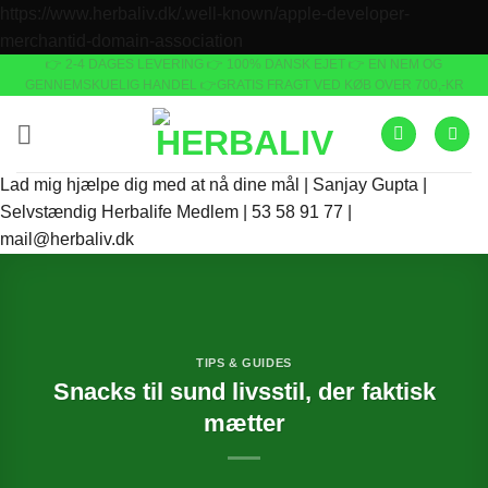
https://www.herbaliv.dk/.well-known/apple-developer-
Fortsæt
merchantid-domain-association
👉 2-4 DAGES LEVERING
👉 100% DANSK EJET 👉 EN NEM OG
til
GENNEMSKUELIG HANDEL 👉GRATIS FRAGT VED KØB OVER 700,-KR
indhold
Lad mig hjælpe dig med at nå dine mål | Sanjay Gupta |
Selvstændig Herbalife Medlem | 53 58 91 77 |
mail@herbaliv.dk
TIPS & GUIDES
Snacks til sund livsstil, der faktisk
mætter