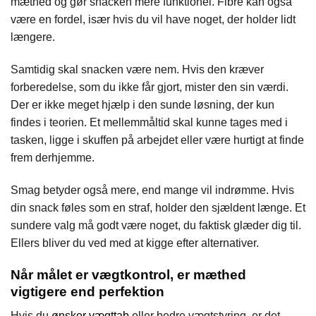
mæthed og gør snacken mere funktionel. Fibre kan også
være en fordel, især hvis du vil have noget, der holder lidt
længere.
Samtidig skal snacken være nem. Hvis den kræver
forberedelse, som du ikke får gjort, mister den sin værdi.
Der er ikke meget hjælp i den sunde løsning, der kun
findes i teorien. Et mellemmåltid skal kunne tages med i
tasken, ligge i skuffen på arbejdet eller være hurtigt at finde
frem derhjemme.
Smag betyder også mere, end mange vil indrømme. Hvis
din snack føles som en straf, holder den sjældent længe. Et
sundere valg må godt være noget, du faktisk glæder dig til.
Ellers bliver du ved med at kigge efter alternativer.
Når målet er vægtkontrol, er mæthed
vigtigere end perfektion
Hvis du
ønsker vægttab
eller bedre vægtstyring, er det