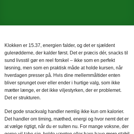
Klokken er 15.37, energien falder, og det er sjældent
gulerødderne, der kalder først. Det er præcis dér, snacks til
sund livsstil gør en reel forskel – ikke som en perfekt
løsning, men som en praktisk måde at holde kursen, når
hverdagen presser på. Hvis dine mellemmåltider enten
bliver sprunget over eller ender i hurtige valg, som ikke
mætter længe, er det ikke viljestyrken, der er problemet.
Det er strukturen.
Det gode snackvalg handler nemlig ikke kun om kalorier.
Det handler om timing, mæthed, energi og hvor nemt det er
at vælge rigtigt, når du er sulten nu. For mange voksne, der
gerne vil tabe sig, holde vægten eller bare have
mere stabil