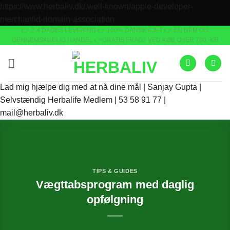
https://www.herbaliv.dk/.well-known/apple-developer-
Fortsæt
merchantid-domain-association
👉 2-4 DAGES LEVERING
👉 100% DANSK EJET 👉 EN NEM OG
til
GENNEMSKUELIG HANDEL 👉GRATIS FRAGT VED KØB OVER 700,-KR
indhold
Lad mig hjælpe dig med at nå dine mål | Sanjay Gupta |
Selvstændig Herbalife Medlem | 53 58 91 77 |
mail@herbaliv.dk
TIPS & GUIDES
Vægttabsprogram med daglig
opfølgning