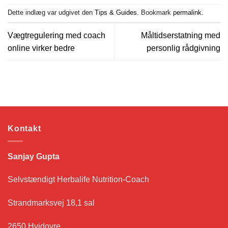
Dette indlæg var udgivet den
Tips & Guides
. Bookmark
permalink
.
Vægtregulering med coach
Måltidserstatning med
online virker bedre
personlig rådgivning
Kontakt
Sanjay Gupta
Selvstændigt Herbalife Nutrition-Coach
Strandmarksvej 18,1 sal
2650 Hvidovre