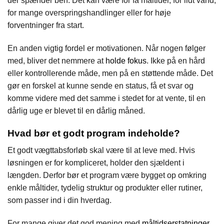
der spænder ben. Det kan være for få måltider, for lidt vand,
for mange overspringshandlinger eller for høje
forventninger fra start.
En anden vigtig fordel er motivationen. Når nogen følger
med, bliver det nemmere at
holde fokus
. Ikke på en hård
eller kontrollerende måde, men på en støttende måde. Det
gør en forskel at kunne sende en status, få et svar og
komme videre med det samme i stedet for at vente, til en
dårlig uge er blevet til en dårlig måned.
Hvad bør et godt program indeholde?
Et godt vægttabsforløb skal være til at leve med. Hvis
løsningen er for kompliceret, holder den sjældent i
længden. Derfor bør et program være bygget op omkring
enkle måltider, tydelig struktur og produkter eller rutiner,
som passer ind i din hverdag.
For mange giver det god mening med
måltidserstatninger
,